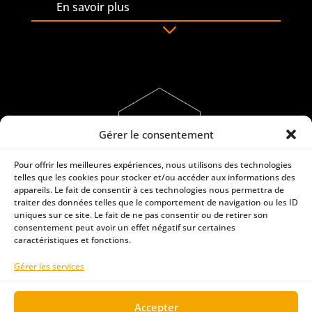
En savoir plus
Gérer le consentement
Pour offrir les meilleures expériences, nous utilisons des technologies
telles que les cookies pour stocker et/ou accéder aux informations des
appareils. Le fait de consentir à ces technologies nous permettra de
Votre agence de communication du Val-d’Oise
traiter des données telles que le comportement de navigation ou les ID
uniques sur ce site. Le fait de ne pas consentir ou de retirer son
Comment les petites entreprises
consentement peut avoir un effet négatif sur certaines
19 Mail Joliot Curie – 95310 Saint-Ouen-l’Aumône
caractéristiques et fonctions.
peuvent gagner en visibilité.
Gérer les services
Tél. : 09 78 80 09 77
En savoir plus
Accepter